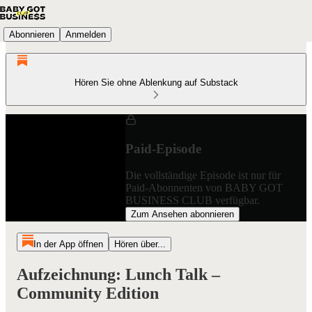
Abonnieren
Anmelden
Hören Sie ohne Ablenkung auf Substack
Paid-Episode
Die vollständige Episode ist nur für
Paid-Abonnenten von BABY GOT
BUSINESS CLUB verfügbar.
Zum Ansehen abonnieren
In der App öffnen
Hören über...
Aufzeichnung: Lunch Talk –
Community Edition