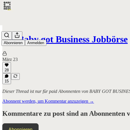
Die Baby got Business Jobbörse
Abonnieren
Anmelden
März 23
28
15
Dieser Thread ist nur für paid Abonnenten von BABY GOT BUSINE
Abonnent werden, um Kommentar anzuzeigen →
Kommentare zu post sind an Abonnenten vo
Abonnieren