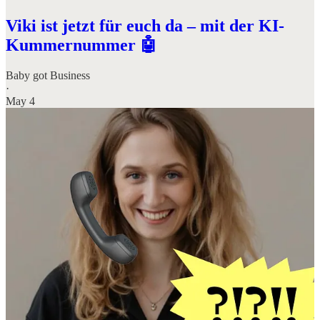
Viki ist jetzt für euch da – mit der KI-
Kummernummer 🤖
Baby got Business
·
May 4