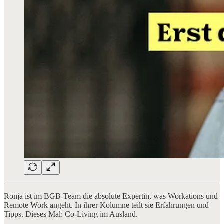
Ronja ist im BGB-Team die absolute Expertin, was Workations und
Remote Work angeht. In ihrer Kolumne teilt sie Erfahrungen und
Tipps. Dieses Mal: Co-Living im Ausland.