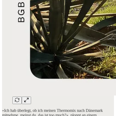
»Ich hab überlegt, ob ich meinen Thermomix nach Dänemark
mitnehme, meinst du, das ist too much?«, ploppt an einem